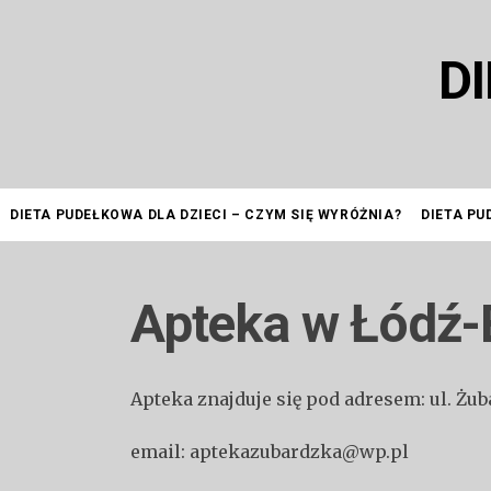
Przejdź
do
D
treści
DIETA PUDEŁKOWA DLA DZIECI – CZYM SIĘ WYRÓŻNIA?
DIETA PU
Apteka w Łódź-
Apteka znajduje się pod adresem: ul. Żu
email: aptekazubardzka@wp.pl