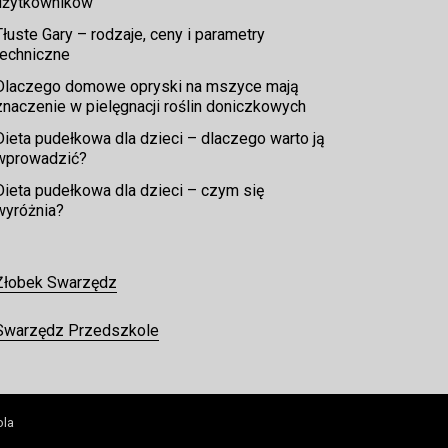
użytkowników
Tłuste Gary – rodzaje, ceny i parametry
techniczne
Dlaczego domowe opryski na mszyce mają
znaczenie w pielęgnacji roślin doniczkowych
Dieta pudełkowa dla dzieci – dlaczego warto ją
wprowadzić?
Dieta pudełkowa dla dzieci – czym się
wyróżnia?
Żłobek Swarzędz
Swarzędz Przedszkole
ola