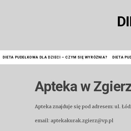
Przejdź
do
D
treści
DIETA PUDEŁKOWA DLA DZIECI – CZYM SIĘ WYRÓŻNIA?
DIETA PU
Apteka w Zgier
Apteka znajduje się pod adresem: ul. Łó
email: aptekakurak.zgierz@vp.pl