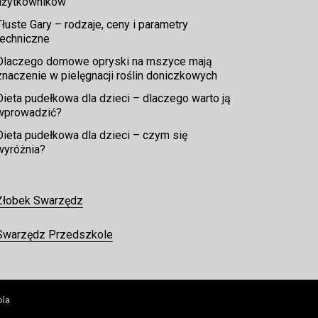
użytkowników
Tłuste Gary – rodzaje, ceny i parametry
techniczne
Dlaczego domowe opryski na mszyce mają
znaczenie w pielęgnacji roślin doniczkowych
Dieta pudełkowa dla dzieci – dlaczego warto ją
wprowadzić?
Dieta pudełkowa dla dzieci – czym się
wyróżnia?
Żłobek Swarzędz
Swarzędz Przedszkole
ola