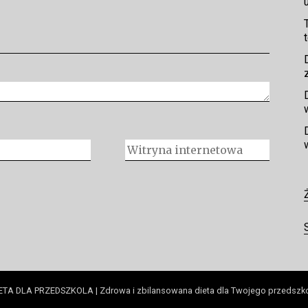
ETA DLA PRZEDSZKOLA | Zdrowa i zbilansowana dieta dla Twojego przedszk