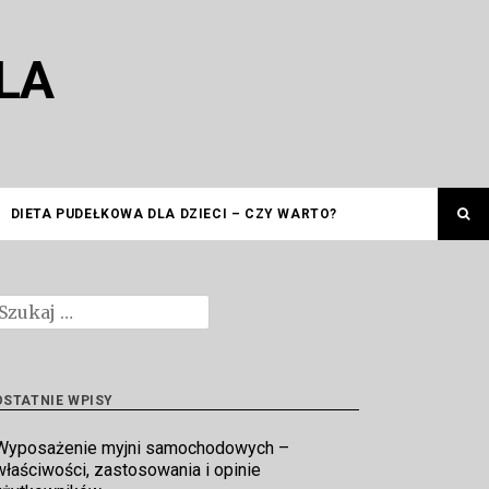
LA
DIETA PUDEŁKOWA DLA DZIECI – CZY WARTO?
zukaj:
OSTATNIE WPISY
Wyposażenie myjni samochodowych –
właściwości, zastosowania i opinie