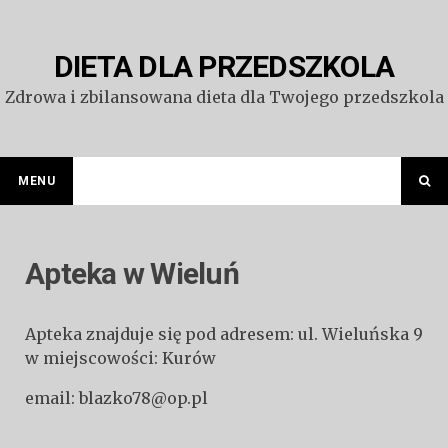
Przejdź
do
treści
DIETA DLA PRZEDSZKOLA
Zdrowa i zbilansowana dieta dla Twojego przedszkola
MENU
Apteka w Wieluń
Apteka znajduje się pod adresem: ul. Wieluńska 9
w miejscowości: Kurów
email: blazko78@op.pl