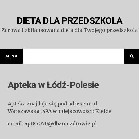
Przejdź
do
treści
DIETA DLA PRZEDSZKOLA
Zdrowa i zbilansowana dieta dla Twojego przedszkola
MENU
Apteka w Łódź-Polesie
Apteka znajduje się pod adresem: ul.
Warszawska 149A w miejscowości: Kielce
email: apt87050@dbamozdrowie.pl