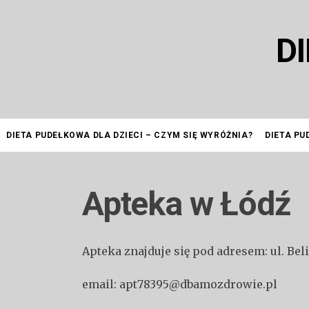
Przejdź
do
D
treści
DIETA PUDEŁKOWA DLA DZIECI – CZYM SIĘ WYRÓŻNIA?
DIETA PU
Apteka w Łódź
Apteka znajduje się pod adresem: ul. Bel
email: apt78395@dbamozdrowie.pl