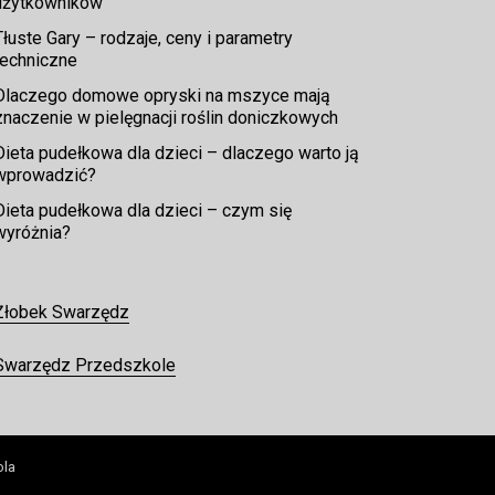
użytkowników
Tłuste Gary – rodzaje, ceny i parametry
techniczne
Dlaczego domowe opryski na mszyce mają
znaczenie w pielęgnacji roślin doniczkowych
Dieta pudełkowa dla dzieci – dlaczego warto ją
wprowadzić?
Dieta pudełkowa dla dzieci – czym się
wyróżnia?
Żłobek Swarzędz
Swarzędz Przedszkole
ola