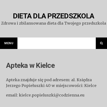
Przejdź
do
treści
DIETA DLA PRZEDSZKOLA
Zdrowa i zbilansowana dieta dla Twojego przedszkola
MENU
Apteka w Kielce
Apteka znajduje się pod adresem: al. Księdza
Jerzego Popiełuszki 40 w miejscowości: Kielce
email: kielce.popieluszki@codzienna.eu