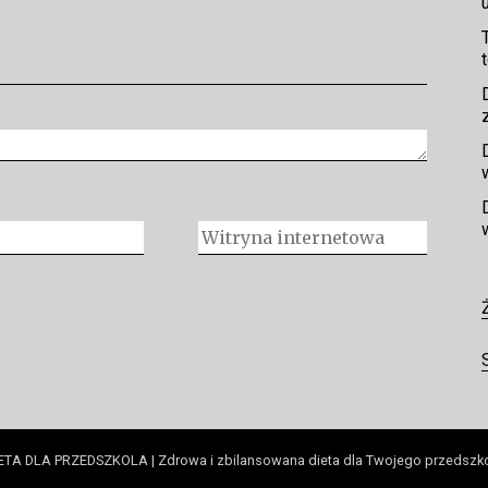
ETA DLA PRZEDSZKOLA | Zdrowa i zbilansowana dieta dla Twojego przedszk