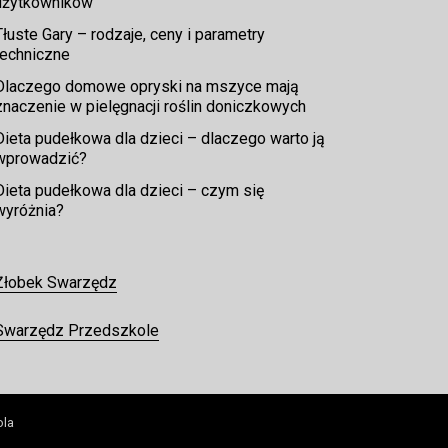
użytkowników
Tłuste Gary – rodzaje, ceny i parametry
techniczne
Dlaczego domowe opryski na mszyce mają
znaczenie w pielęgnacji roślin doniczkowych
Dieta pudełkowa dla dzieci – dlaczego warto ją
wprowadzić?
Dieta pudełkowa dla dzieci – czym się
wyróżnia?
Żłobek Swarzędz
Swarzędz Przedszkole
ola