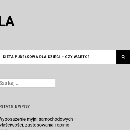
LA
DIETA PUDEŁKOWA DLA DZIECI – CZY WARTO?
zukaj:
OSTATNIE WPISY
Wyposażenie myjni samochodowych –
właściwości, zastosowania i opinie