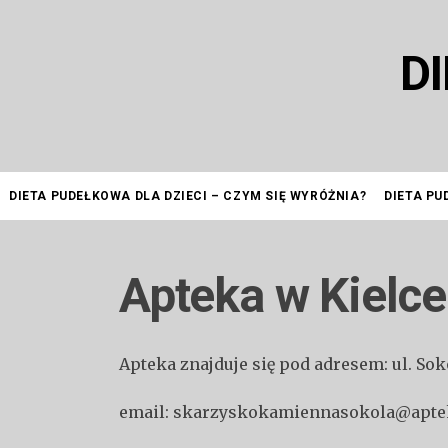
Przejdź
do
D
treści
DIETA PUDEŁKOWA DLA DZIECI – CZYM SIĘ WYRÓŻNIA?
DIETA PU
Apteka w Kielce
Apteka znajduje się pod adresem: ul. S
email: skarzyskokamiennasokola@apte