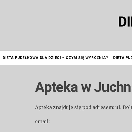
Przejdź
do
D
treści
DIETA PUDEŁKOWA DLA DZIECI – CZYM SIĘ WYRÓŻNIA?
DIETA PU
Apteka w Juchn
Apteka znajduje się pod adresem: ul. D
email: