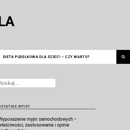
LA
DIETA PUDEŁKOWA DLA DZIECI – CZY WARTO?
zukaj:
OSTATNIE WPISY
Wyposażenie myjni samochodowych –
właściwości, zastosowania i opinie