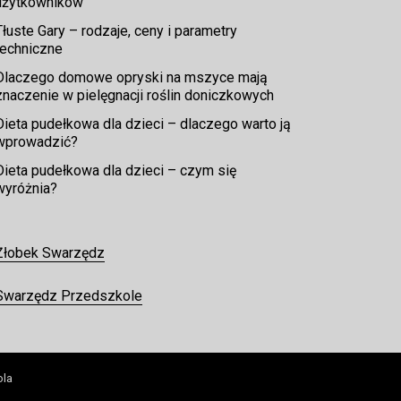
użytkowników
Tłuste Gary – rodzaje, ceny i parametry
techniczne
Dlaczego domowe opryski na mszyce mają
znaczenie w pielęgnacji roślin doniczkowych
Dieta pudełkowa dla dzieci – dlaczego warto ją
wprowadzić?
Dieta pudełkowa dla dzieci – czym się
wyróżnia?
Żłobek Swarzędz
Swarzędz Przedszkole
ola