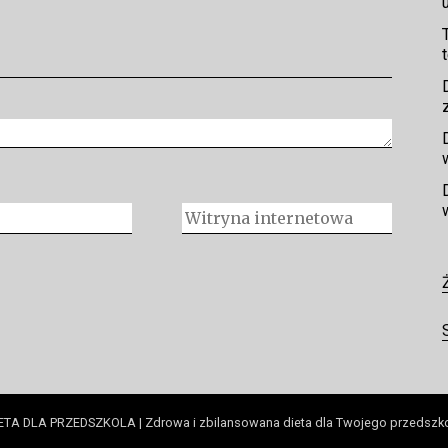
ETA DLA PRZEDSZKOLA | Zdrowa i zbilansowana dieta dla Twojego przedszk