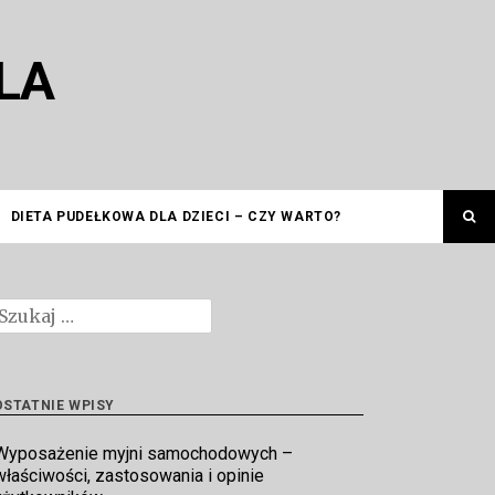
LA
DIETA PUDEŁKOWA DLA DZIECI – CZY WARTO?
zukaj:
OSTATNIE WPISY
Wyposażenie myjni samochodowych –
właściwości, zastosowania i opinie