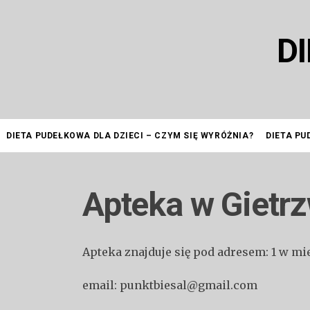
Przejdź
do
D
treści
DIETA PUDEŁKOWA DLA DZIECI – CZYM SIĘ WYRÓŻNIA?
DIETA PU
Apteka w Gietr
Apteka znajduje się pod adresem: 1 w mi
email: punktbiesal@gmail.com