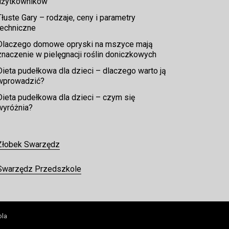
użytkowników
Tłuste Gary – rodzaje, ceny i parametry
techniczne
Dlaczego domowe opryski na mszyce mają
znaczenie w pielęgnacji roślin doniczkowych
Dieta pudełkowa dla dzieci – dlaczego warto ją
wprowadzić?
Dieta pudełkowa dla dzieci – czym się
wyróżnia?
Żłobek Swarzędz
Swarzędz Przedszkole
ola