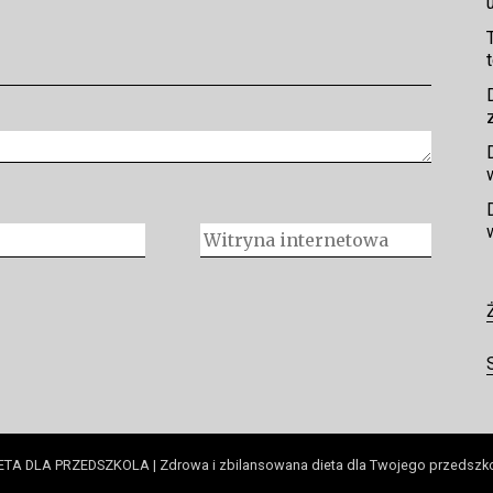
ETA DLA PRZEDSZKOLA | Zdrowa i zbilansowana dieta dla Twojego przedszk