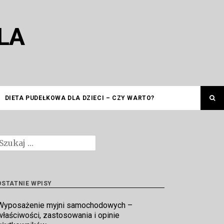
LA
DIETA PUDEŁKOWA DLA DZIECI – CZY WARTO?
zukaj:
OSTATNIE WPISY
Wyposażenie myjni samochodowych –
właściwości, zastosowania i opinie