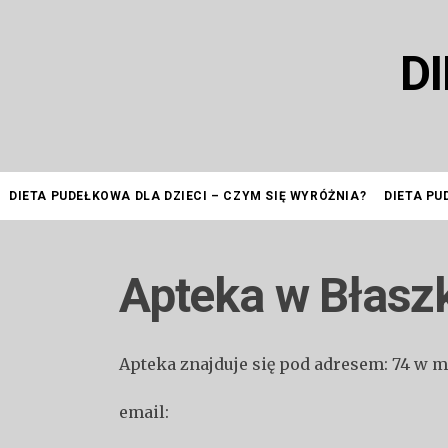
Przejdź
do
D
treści
DIETA PUDEŁKOWA DLA DZIECI – CZYM SIĘ WYRÓŻNIA?
DIETA PU
Apteka w Błasz
Apteka znajduje się pod adresem: 74 w 
email: