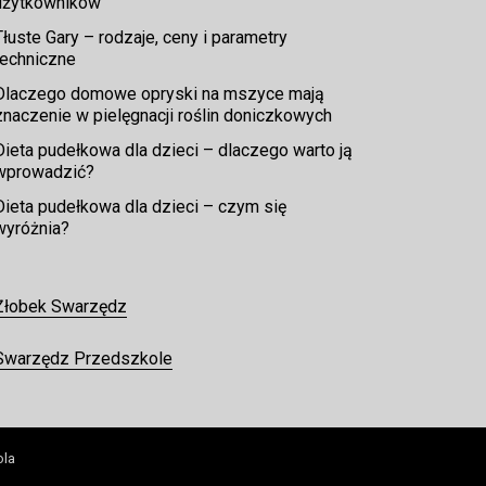
użytkowników
Tłuste Gary – rodzaje, ceny i parametry
techniczne
Dlaczego domowe opryski na mszyce mają
znaczenie w pielęgnacji roślin doniczkowych
Dieta pudełkowa dla dzieci – dlaczego warto ją
wprowadzić?
Dieta pudełkowa dla dzieci – czym się
wyróżnia?
Żłobek Swarzędz
Swarzędz Przedszkole
ola