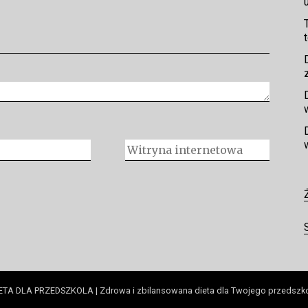
ETA DLA PRZEDSZKOLA | Zdrowa i zbilansowana dieta dla Twojego przedszk