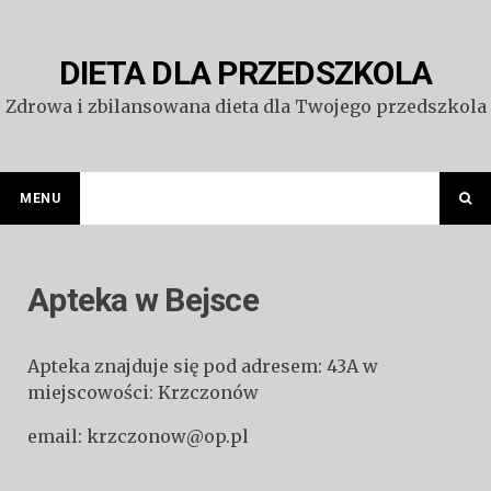
Przejdź
do
treści
DIETA DLA PRZEDSZKOLA
Zdrowa i zbilansowana dieta dla Twojego przedszkola
MENU
Apteka w Bejsce
Apteka znajduje się pod adresem: 43A w
miejscowości: Krzczonów
email: krzczonow@op.pl