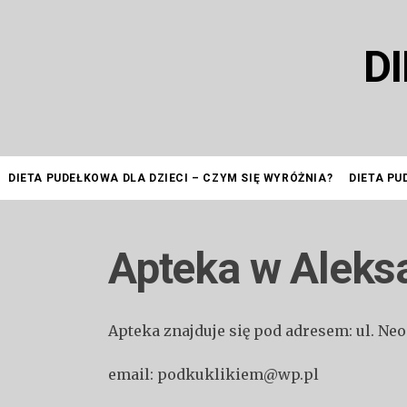
Przejdź
do
D
treści
DIETA PUDEŁKOWA DLA DZIECI – CZYM SIĘ WYRÓŻNIA?
DIETA PU
Apteka w Aleks
Apteka znajduje się pod adresem: ul. Ne
email: podkuklikiem@wp.pl