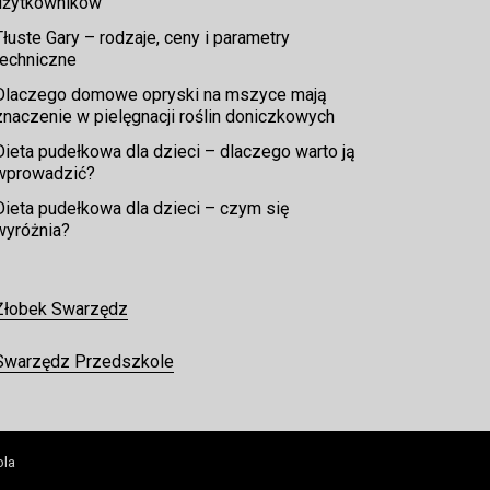
użytkowników
Tłuste Gary – rodzaje, ceny i parametry
techniczne
Dlaczego domowe opryski na mszyce mają
znaczenie w pielęgnacji roślin doniczkowych
Dieta pudełkowa dla dzieci – dlaczego warto ją
wprowadzić?
Dieta pudełkowa dla dzieci – czym się
wyróżnia?
Żłobek Swarzędz
Swarzędz Przedszkole
ola