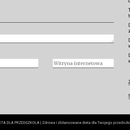
ETA DLA PRZEDSZKOLA | Zdrowa i zbilansowana dieta dla Twojego przedszk