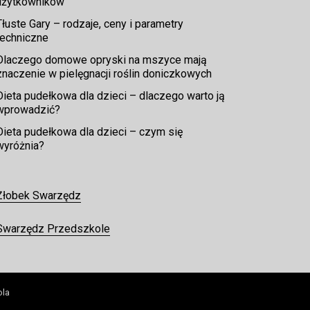
użytkowników
Tłuste Gary – rodzaje, ceny i parametry
techniczne
Dlaczego domowe opryski na mszyce mają
znaczenie w pielęgnacji roślin doniczkowych
Dieta pudełkowa dla dzieci – dlaczego warto ją
wprowadzić?
Dieta pudełkowa dla dzieci – czym się
wyróżnia?
Żłobek Swarzędz
Swarzędz Przedszkole
ola