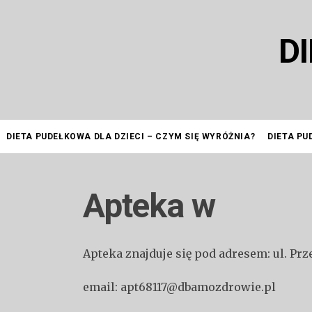
Przejdź
do
D
treści
DIETA PUDEŁKOWA DLA DZIECI – CZYM SIĘ WYRÓŻNIA?
DIETA PU
Apteka w
Apteka znajduje się pod adresem: ul. P
email: apt68117@dbamozdrowie.pl