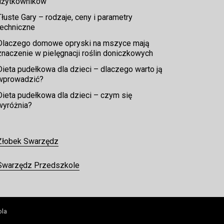
użytkowników
Tłuste Gary – rodzaje, ceny i parametry
techniczne
Dlaczego domowe opryski na mszyce mają
znaczenie w pielęgnacji roślin doniczkowych
Dieta pudełkowa dla dzieci – dlaczego warto ją
wprowadzić?
Dieta pudełkowa dla dzieci – czym się
wyróżnia?
Żłobek Swarzędz
Swarzędz Przedszkole
ola