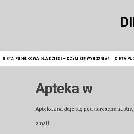
Przejdź
do
D
treści
DIETA PUDEŁKOWA DLA DZIECI – CZYM SIĘ WYRÓŻNIA?
DIETA PU
Apteka w
Apteka znajduje się pod adresem: ul. An
email: