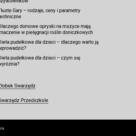
użytkowników
Tłuste Gary – rodzaje, ceny i parametry
techniczne
Dlaczego domowe opryski na mszyce mają
znaczenie w pielęgnacji roślin doniczkowych
Dieta pudełkowa dla dzieci – dlaczego warto ją
wprowadzić?
Dieta pudełkowa dla dzieci – czym się
wyróżnia?
Żłobek Swarzędz
Swarzędz Przedszkole
ola