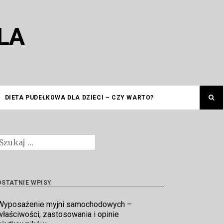
LA
DIETA PUDEŁKOWA DLA DZIECI – CZY WARTO?
zukaj:
OSTATNIE WPISY
Wyposażenie myjni samochodowych –
właściwości, zastosowania i opinie