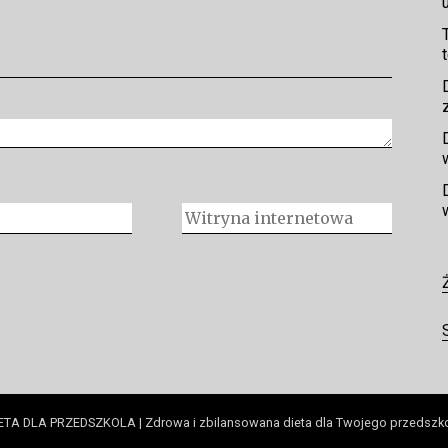
ETA DLA PRZEDSZKOLA | Zdrowa i zbilansowana dieta dla Twojego przedszk