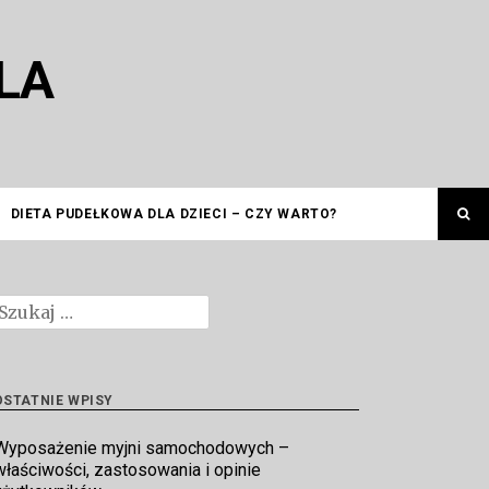
LA
DIETA PUDEŁKOWA DLA DZIECI – CZY WARTO?
zukaj:
OSTATNIE WPISY
Wyposażenie myjni samochodowych –
właściwości, zastosowania i opinie