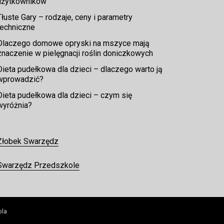
użytkowników
Tłuste Gary – rodzaje, ceny i parametry
techniczne
Dlaczego domowe opryski na mszyce mają
znaczenie w pielęgnacji roślin doniczkowych
Dieta pudełkowa dla dzieci – dlaczego warto ją
wprowadzić?
Dieta pudełkowa dla dzieci – czym się
wyróżnia?
Żłobek Swarzędz
Swarzędz Przedszkole
ola