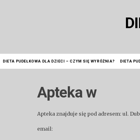
Przejdź
do
D
treści
DIETA PUDEŁKOWA DLA DZIECI – CZYM SIĘ WYRÓŻNIA?
DIETA PU
Apteka w
Apteka znajduje się pod adresem: ul. Du
email: