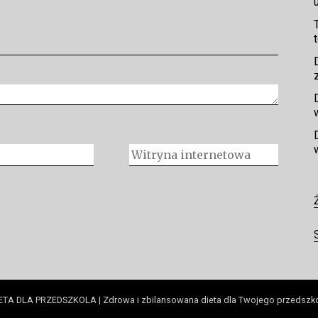
ETA DLA PRZEDSZKOLA | Zdrowa i zbilansowana dieta dla Twojego przedszk