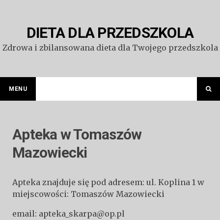
Przejdź
do
treści
DIETA DLA PRZEDSZKOLA
Zdrowa i zbilansowana dieta dla Twojego przedszkola
MENU
Apteka w Tomaszów
Mazowiecki
Apteka znajduje się pod adresem: ul. Koplina 1 w
miejscowości: Tomaszów Mazowiecki
email: apteka_skarpa@op.pl