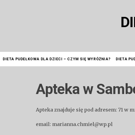
Przejdź
do
D
treści
DIETA PUDEŁKOWA DLA DZIECI – CZYM SIĘ WYRÓŻNIA?
DIETA PU
Apteka w Samb
Apteka znajduje się pod adresem: 71 w 
email: marianna.chmiel@wp.pl