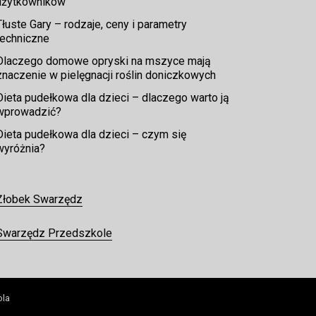
użytkowników
Tłuste Gary – rodzaje, ceny i parametry
techniczne
Dlaczego domowe opryski na mszyce mają
znaczenie w pielęgnacji roślin doniczkowych
Dieta pudełkowa dla dzieci – dlaczego warto ją
wprowadzić?
Dieta pudełkowa dla dzieci – czym się
wyróżnia?
Żłobek Swarzędz
Swarzędz Przedszkole
ola