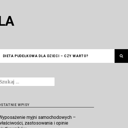
LA
DIETA PUDEŁKOWA DLA DZIECI – CZY WARTO?
zukaj:
OSTATNIE WPISY
Wyposażenie myjni samochodowych –
właściwości, zastosowania i opinie