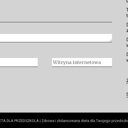
ETA DLA PRZEDSZKOLA | Zdrowa i zbilansowana dieta dla Twojego przedszk