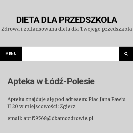
Przejdź
do
treści
DIETA DLA PRZEDSZKOLA
Zdrowa i zbilansowana dieta dla Twojego przedszkola
MENU
Apteka w Łódź-Polesie
Apteka znajduje się pod adresem: Plac Jana Pawła
II 20 w miejscowości: Zgierz
email: apt159568@dbamozdrowie.pl