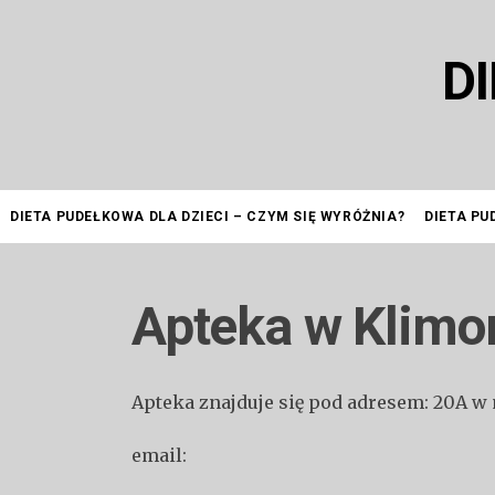
Przejdź
do
D
treści
DIETA PUDEŁKOWA DLA DZIECI – CZYM SIĘ WYRÓŻNIA?
DIETA PU
Apteka w Klimo
Apteka znajduje się pod adresem: 20A w
email: