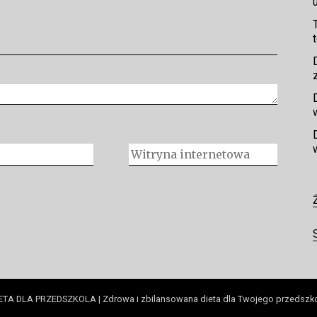
ETA DLA PRZEDSZKOLA | Zdrowa i zbilansowana dieta dla Twojego przedszk