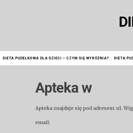
Przejdź
do
D
treści
DIETA PUDEŁKOWA DLA DZIECI – CZYM SIĘ WYRÓŻNIA?
DIETA PU
Apteka w
Apteka znajduje się pod adresem: ul. Wi
email: