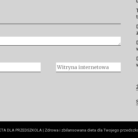
ETA DLA PRZEDSZKOLA | Zdrowa i zbilansowana dieta dla Twojego przedszk