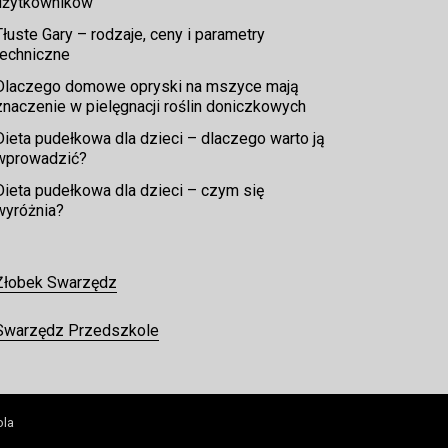
użytkowników
Tłuste Gary – rodzaje, ceny i parametry
techniczne
Dlaczego domowe opryski na mszyce mają
znaczenie w pielęgnacji roślin doniczkowych
Dieta pudełkowa dla dzieci – dlaczego warto ją
wprowadzić?
Dieta pudełkowa dla dzieci – czym się
wyróżnia?
Żłobek Swarzędz
Swarzędz Przedszkole
ola