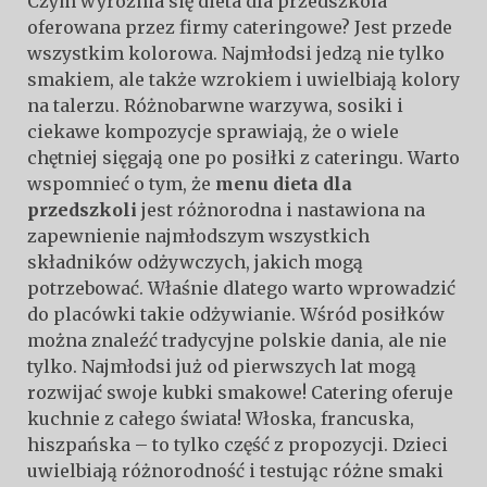
Czym wyróżnia się dieta dla przedszkola
oferowana przez firmy cateringowe? Jest przede
wszystkim kolorowa. Najmłodsi jedzą nie tylko
smakiem, ale także wzrokiem i uwielbiają kolory
na talerzu. Różnobarwne warzywa, sosiki i
ciekawe kompozycje sprawiają, że o wiele
chętniej sięgają one po posiłki z cateringu. Warto
wspomnieć o tym, że
menu dieta dla
przedszkoli
jest różnorodna i nastawiona na
zapewnienie najmłodszym wszystkich
składników odżywczych, jakich mogą
potrzebować. Właśnie dlatego warto wprowadzić
do placówki takie odżywianie. Wśród posiłków
można znaleźć tradycyjne polskie dania, ale nie
tylko. Najmłodsi już od pierwszych lat mogą
rozwijać swoje kubki smakowe! Catering oferuje
kuchnie z całego świata! Włoska, francuska,
hiszpańska – to tylko część z propozycji. Dzieci
uwielbiają różnorodność i testując różne smaki