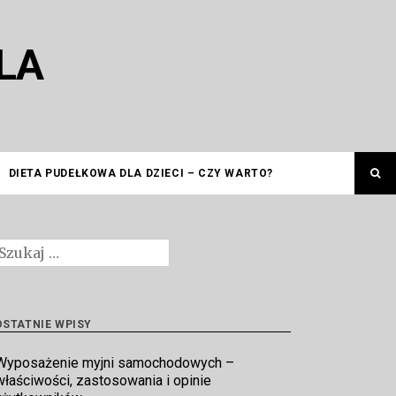
LA
DIETA PUDEŁKOWA DLA DZIECI – CZY WARTO?
zukaj:
OSTATNIE WPISY
Wyposażenie myjni samochodowych –
właściwości, zastosowania i opinie