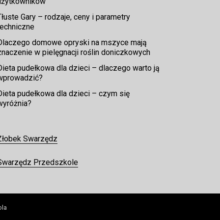
użytkowników
Tłuste Gary – rodzaje, ceny i parametry
techniczne
Dlaczego domowe opryski na mszyce mają
znaczenie w pielęgnacji roślin doniczkowych
Dieta pudełkowa dla dzieci – dlaczego warto ją
wprowadzić?
Dieta pudełkowa dla dzieci – czym się
wyróżnia?
Żłobek Swarzędz
Swarzędz Przedszkole
ola