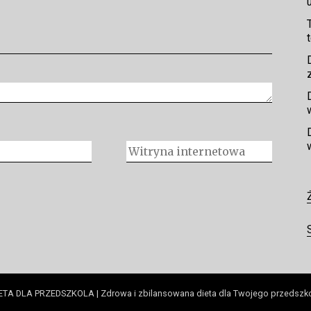
ETA DLA PRZEDSZKOLA | Zdrowa i zbilansowana dieta dla Twojego przedszk