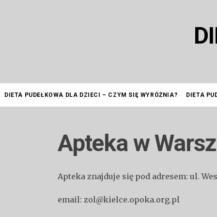
Przejdź
do
D
treści
DIETA PUDEŁKOWA DLA DZIECI – CZYM SIĘ WYRÓŻNIA?
DIETA PU
Apteka w Wars
Apteka znajduje się pod adresem: ul. We
email: zol@kielce.opoka.org.pl