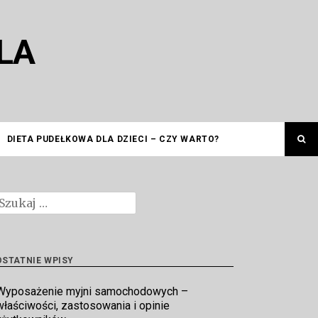
LA
DIETA PUDEŁKOWA DLA DZIECI – CZY WARTO?
zukaj:
OSTATNIE WPISY
Wyposażenie myjni samochodowych –
właściwości, zastosowania i opinie