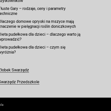
użytkowników
Tłuste Gary – rodzaje, ceny i parametry
techniczne
Dlaczego domowe opryski na mszyce mają
znaczenie w pielęgnacji roślin doniczkowych
Dieta pudełkowa dla dzieci – dlaczego warto ją
wprowadzić?
Dieta pudełkowa dla dzieci – czym się
wyróżnia?
Żłobek Swarzędz
Swarzędz Przedszkole
ola