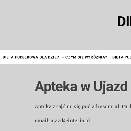
Przejdź
do
D
treści
DIETA PUDEŁKOWA DLA DZIECI – CZYM SIĘ WYRÓŻNIA?
DIETA PU
Apteka w Ujazd
Apteka znajduje się pod adresem: ul. Pa
email: ujazd@interia.pl