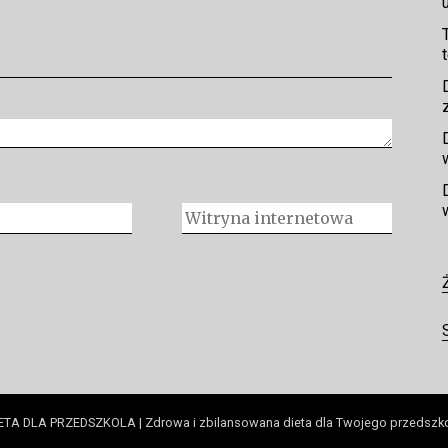
ETA DLA PRZEDSZKOLA | Zdrowa i zbilansowana dieta dla Twojego przedszk