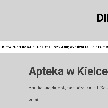
Przejdź
do
D
treści
DIETA PUDEŁKOWA DLA DZIECI – CZYM SIĘ WYRÓŻNIA?
DIETA PU
Apteka w Kielce
Apteka znajduje się pod adresem: ul. Ka
email: