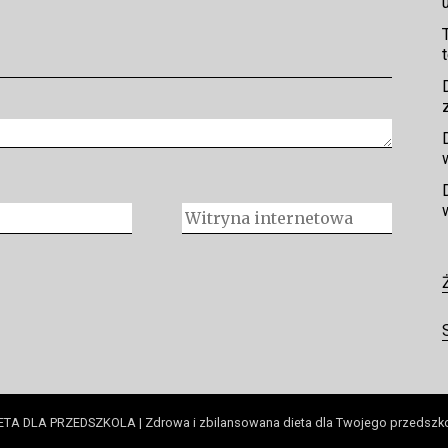
ETA DLA PRZEDSZKOLA | Zdrowa i zbilansowana dieta dla Twojego przedszk