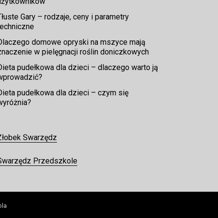
użytkowników
Tłuste Gary – rodzaje, ceny i parametry
techniczne
Dlaczego domowe opryski na mszyce mają
znaczenie w pielęgnacji roślin doniczkowych
Dieta pudełkowa dla dzieci – dlaczego warto ją
wprowadzić?
Dieta pudełkowa dla dzieci – czym się
wyróżnia?
Żłobek Swarzędz
Swarzędz Przedszkole
ola