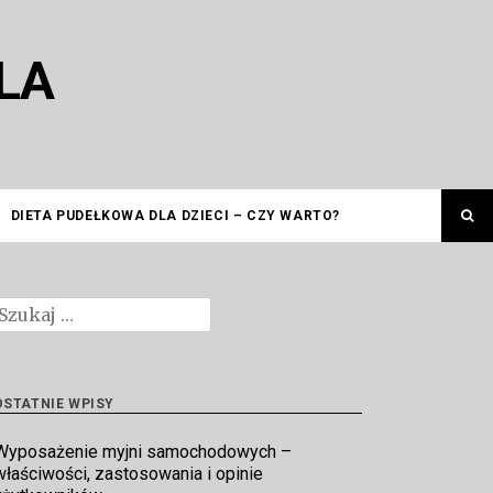
LA
DIETA PUDEŁKOWA DLA DZIECI – CZY WARTO?
zukaj:
OSTATNIE WPISY
Wyposażenie myjni samochodowych –
właściwości, zastosowania i opinie