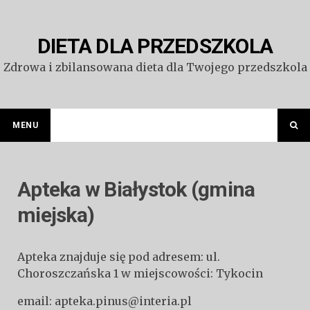
Przejdź
do
treści
DIETA DLA PRZEDSZKOLA
Zdrowa i zbilansowana dieta dla Twojego przedszkola
MENU
Apteka w Białystok (gmina
miejska)
Apteka znajduje się pod adresem: ul.
Choroszczańska 1 w miejscowości: Tykocin
email: apteka.pinus@interia.pl