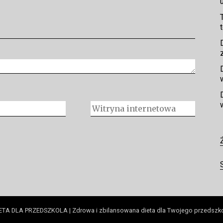
ETA DLA PRZEDSZKOLA | Zdrowa i zbilansowana dieta dla Twojego przedszk