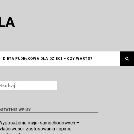
LA
DIETA PUDEŁKOWA DLA DZIECI – CZY WARTO?
zukaj:
OSTATNIE WPISY
Wyposażenie myjni samochodowych –
właściwości, zastosowania i opinie