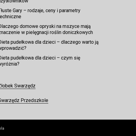
użytkowników
Tłuste Gary – rodzaje, ceny i parametry
techniczne
Dlaczego domowe opryski na mszyce mają
znaczenie w pielęgnacji roślin doniczkowych
Dieta pudełkowa dla dzieci – dlaczego warto ją
wprowadzić?
Dieta pudełkowa dla dzieci – czym się
wyróżnia?
Żłobek Swarzędz
Swarzędz Przedszkole
ola